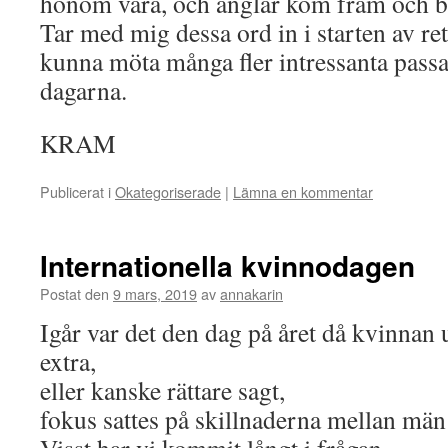
honom vara, och änglar kom fram och 
Tar med mig dessa ord in i starten av r
kunna möta många fler intressanta pas
dagarna.
KRAM
Publicerat i
Okategoriserade
|
Lämna en kommentar
Internationella kvinnodagen
Postat den
9 mars, 2019
av
annakarin
Igår var det den dag på året då kvinna
extra,
eller kanske rättare sagt,
fokus sattes på skillnaderna mellan män
Visst har vi kommit långt i frågan,