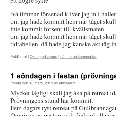
två timmar försenad kliver jag in i hall
om jag hade kommit hem när tåget skull
inte kommit försent till kvällsmaten
om jag hade kommit hem när tåget skull
tidtabellen, då hade jag kanske åkt tåg
Publicerat i
Okategoriserade
|
Lämna en kommentar
1 söndagen i fastan (prövning
Postat den
10 mars, 2019
av
annakarin
Mycket lägligt skall jag åka på retreat id
Prövningens stund har kommit.
Fem dagars tyst retreat på Gullbrannagå
Omgiven av pastors och diakonkollegor s