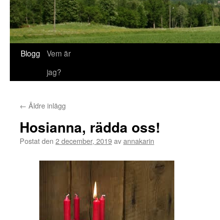
Blogg
Vem är
jag?
←
Äldre inlägg
Hosianna, rädda oss!
Postat den
2 december, 2019
av
annakarin