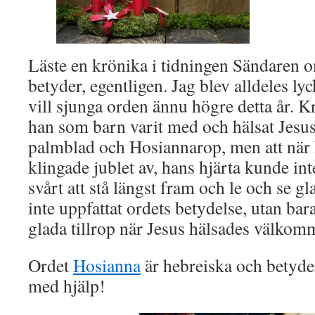
Läste en krönika i tidningen Sändaren 
betyder, egentligen. Jag blev alldeles ly
vill sjunga orden ännu högre detta år. K
han som barn varit med och hälsat Je
palmblad och Hosiannarop, men att när h
klingade jublet av, hans hjärta kunde in
svårt att stå längst fram och le och se g
inte uppfattat ordets betydelse, utan bara
glada tillrop när Jesus hälsades välkom
Ordet
Hosianna
är hebreiska och betyde
med hjälp!