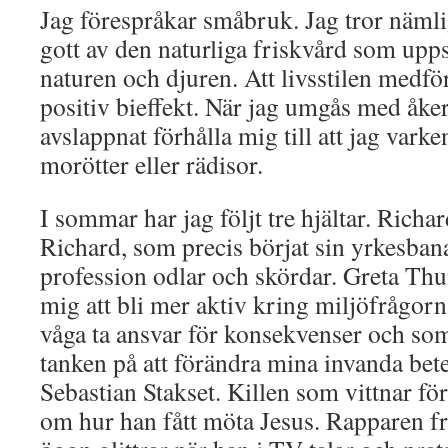
Jag förespråkar småbruk. Jag tror näml
gott av den naturliga friskvård som upp
naturen och djuren. Att livsstilen medf
positiv bieffekt. När jag umgås med åke
avslappnat förhålla mig till att jag vark
morötter eller rädisor.
I sommar har jag följt tre hjältar. Richa
Richard, som precis börjat sin yrkesban
profession odlar och skördar. Greta Thu
mig att bli mer aktiv kring miljöfrågorn
våga ta ansvar för konsekvenser och som
tanken på att förändra mina invanda bet
Sebastian Stakset. Killen som vittnar fö
om hur han fått möta Jesus. Rapparen f