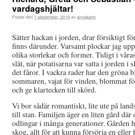
vardagshjältar!
Postat den
1 september, 2019
av
annakarin
Sätter hackan i jorden, drar försiktigt fö
finns därunder. Varsamt plockar jag upp 
olika storlekar och former. Tidigt i vår
slät, när potatisarna var satta i jorden i s
det fåror. I vackra rader har den gröna b
sommaren, vajat för vinden, blommat för a
och ge klartecken till skörd.
Vi bor sådär romantiskt, lite ute på lan
till stan. Familjen äger en liten gård där
odlingar i många generationer. Gården 
skog, allt för att kunna försörja en eller f