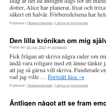
Idag är det då äntligen dags för att inle
dotter, Alice har planerat, fixat och trix
säkert ett halvår. Förberedelsena har h
Publicerat i
Okategoriserade
|
Lämna en kommentar
Den lilla krönikan om mig själ
Postat den
20 maj, 2021
av
annakarin
Fick frågan att skriva några rader om mi
ändå vara roligare med ett ämne tänkte j
att jag så gärna vill skriva. Funderade e
vad jag ville …
Fortsätt läsa
→
Publicerat i
Okategoriserade
|
Lämna en kommentar
Äntligen något att se fram em