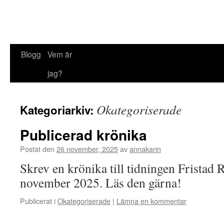
Blogg
Vem är
jag?
Okategoriserade
Kategoriarkiv:
Publicerad krönika
Postat den
26 november, 2025
av
annakarin
Skrev en krönika till tidningen Fristad 
november 2025. Läs den gärna!
Publicerat i
Okategoriserade
|
Lämna en kommentar