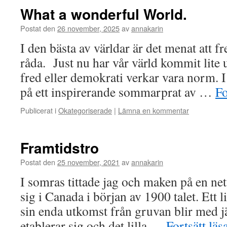
What a wonderful World.
Postat den
26 november, 2025
av
annakarin
I den bästa av världar är det menat att f
råda. Just nu har vår värld kommit lite 
fred eller demokrati verkar vara norm. 
på ett inspirerande sommarprat av …
Fo
Publicerat i
Okategoriserade
|
Lämna en kommentar
Framtidstro
Postat den
25 november, 2021
av
annakarin
I somras tittade jag och maken på en net
sig i Canada i början av 1900 talet. Ett 
sin enda utkomst från gruvan blir med j
etablerar sig och det lilla …
Fortsätt läs