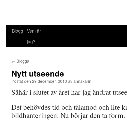
Blogg
Vem är
jag?
←
Blogga
Nytt utseende
Postat den
29 december, 2013
av
annakarin
Såhär i slutet av året har jag ändrat uts
Det behövdes tid och tålamod och lite 
bildhanteringen. Nu börjar den ta form.