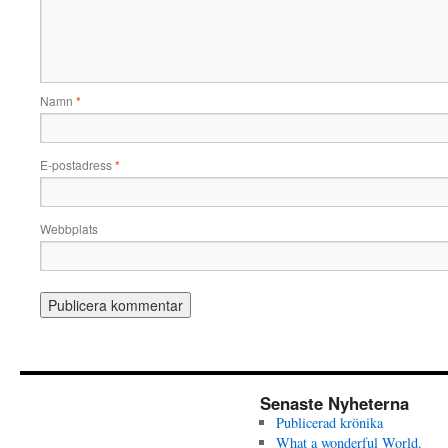
Namn
*
E-postadress
*
Webbplats
Senaste Nyheterna
Publicerad krönika
What a wonderful World.