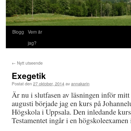
Blogg
Vem är
jag?
←
Nytt utseende
Exegetik
Postat den
27 oktober, 2014
av
annakarin
Är nu i slutfasen av läsningen inför mitt l
augusti började jag en kurs på Johanne
Högskola i Uppsala. Den inledande kurs
Testamentet ingår i en högskoleexamen i