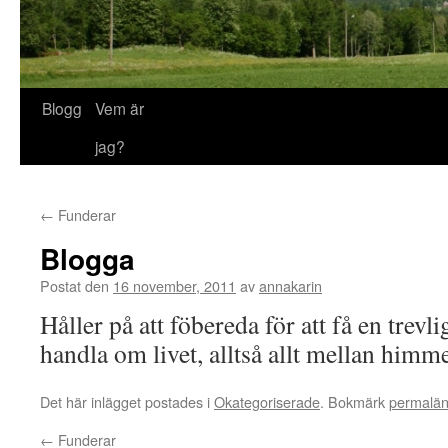
Blogg
Vem är
jag?
←
Funderar
Blogga
Postat den
16 november, 2011
av
annakarin
Håller på att föbereda för att få en trevl
handla om livet, alltså allt mellan himme
Det här inlägget postades i
Okategoriserade
. Bokmärk
permalä
←
Funderar