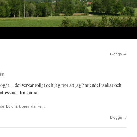
Blogga
→
rin
ogga – det verkar roligt och jag tror att jag har endel tankar och
ntressanta för andra.
ade
. Bokmärk
permalänken
.
Blogga
→