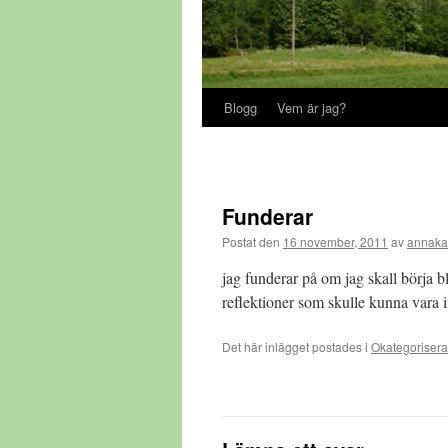
Blogg
Vem är jag?
Funderar
Postat den
16 november, 2011
av
annaka
jag funderar på om jag skall börja bl
reflektioner som skulle kunna vara i
Det här inlägget postades i
Okategoriser