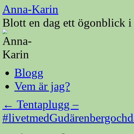
Hoppa
Anna-Karin
till
innehåll
Blott en dag ett ögonblick 
Blogg
Vem är jag?
←
Tentaplugg –
#livetmedGudärenbergochd