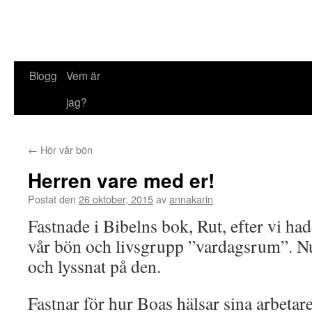
Blogg
Vem är
jag?
←
Hör vår bön
Herren vare med er!
Postat den
26 oktober, 2015
av
annakarin
Fastnade i Bibelns bok, Rut, efter vi had
vår bön och livsgrupp ”vardagsrum”. Nu
och lyssnat på den.
Fastnar för hur Boas hälsar sina arbetare