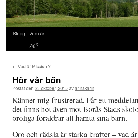
Blogg
Vem är
jag?
←
Vad är Mission ?
Hör vår bön
Postat den
23 oktober, 2015
av
annakarin
Känner mig frustrerad. Får ett meddeland
det finns hot även mot Borås Stads skol
oroliga föräldrar att hämta sina barn.
Oro och rädsla är starka krafter – vad ä