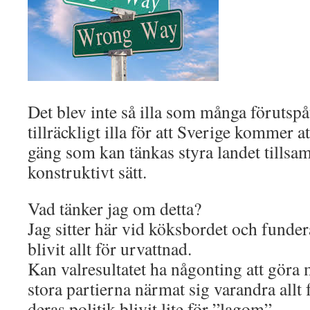
Det blev inte så illa som många förutspå
tillräckligt illa för att Sverige kommer att
gäng som kan tänkas styra landet tillsa
konstruktivt sätt.
Vad tänker jag om detta?
Jag sitter här vid köksbordet och funder
blivit allt för urvattnad.
Kan valresultatet ha någonting att göra m
stora partierna närmat sig varandra allt 
deras politik blivit lite för ”lagom”.