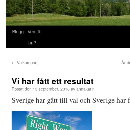
Blogg
Vem är
jag?
←
Valkampanj
Är d
Vi har fått ett resultat
Postat den
13 september, 2018
av
annakarin
Sverige har gått till val och Sverige har få