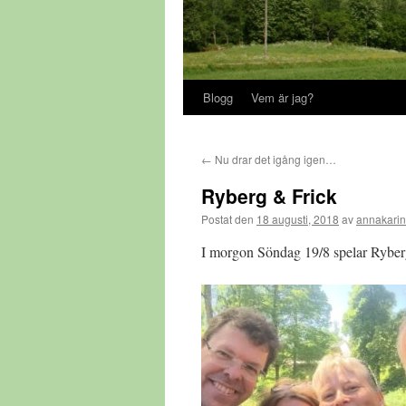
Blogg
Vem är jag?
←
Nu drar det igång igen…
Ryberg & Frick
Postat den
18 augusti, 2018
av
annakarin
I morgon Söndag 19/8 spelar Ryber