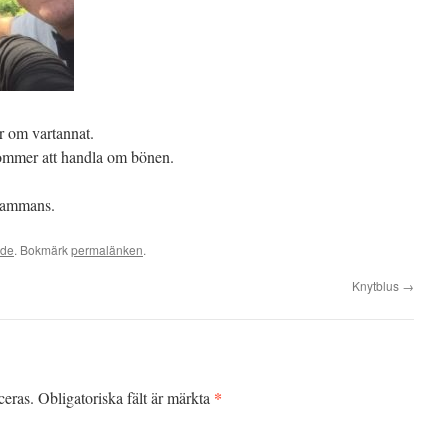
r om vartannat.
kommer att handla om bönen.
lsammans.
ade
. Bokmärk
permalänken
.
Knytblus
→
*
ceras.
Obligatoriska fält är märkta