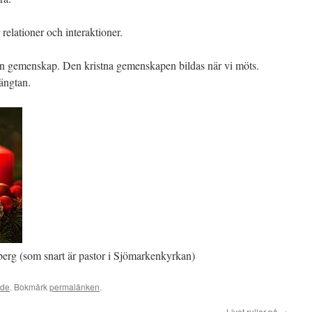
elationer och interaktioner.
 en gemenskap. Den kristna gemenskapen bildas när vi möts.
ängtan.
berg (som snart är pastor i Sjömarkenkyrkan)
ade
. Bokmärk
permalänken
.
Livet rullar på
→