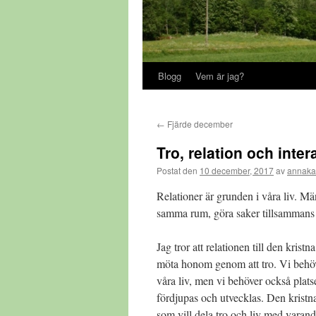
Blogg
Vem är jag?
←
Fjärde december
Tro, relation och inter
Postat den
10 december, 2017
av
annaka
Relationer är grunden i våra liv. Mä
samma rum, göra saker tillsammans o
Jag tror att relationen till den krist
möta honom genom att tro. Vi behöver
våra liv, men vi behöver också platse
fördjupas och utvecklas. Den krist
som vill dela tro och liv med varand