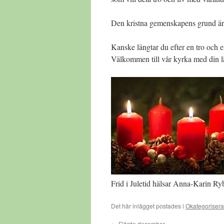
Den kristna gemenskapens grund är r
Kanske längtar du efter en tro och
Välkommen till vår kyrka med din l
Frid i Juletid hälsar Anna-Karin Ry
Det här inlägget postades i
Okategoriser
←
Fjärde december