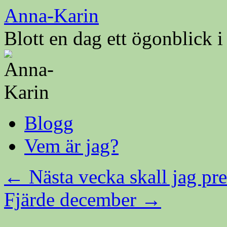
Hoppa
Anna-Karin
till
innehåll
Blott en dag ett ögonblick 
Blogg
Vem är jag?
←
Nästa vecka skall jag pr
Fjärde december
→