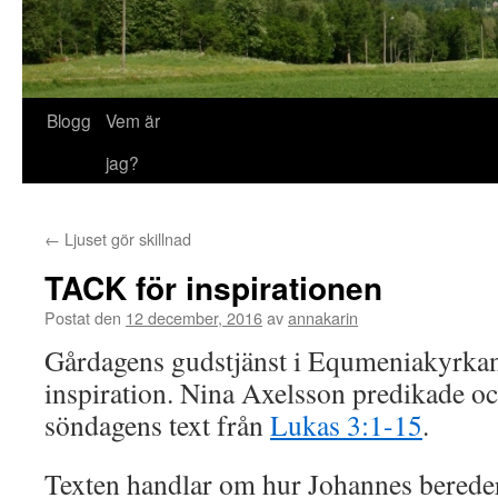
Blogg
Vem är
jag?
←
Ljuset gör skillnad
TACK för inspirationen
Postat den
12 december, 2016
av
annakarin
Gårdagens gudstjänst i Equmeniakyrkan
inspiration. Nina Axelsson predikade oc
söndagens text från
Lukas 3:1-15
.
Texten handlar om hur Johannes bereder