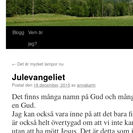
Blogg
Vem är
jag?
←
Det är mycket lampor nu
Julevangeliet
Postat den
18 december, 2015
av
annakarin
Det finns många namn på Gud och många
en Gud.
Jag kan också vara inne på att det bara 
är också helt övertygad om att vi inte 
utan att ha mött Jesus. Det är detta som j