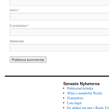
Namn
*
E-postadress
*
Webbplats
Senaste Nyheterna
Publicerad krönika
What a wonderful World.
Framtidstro
Lata dagar
En artikel om mig i Borås Ti