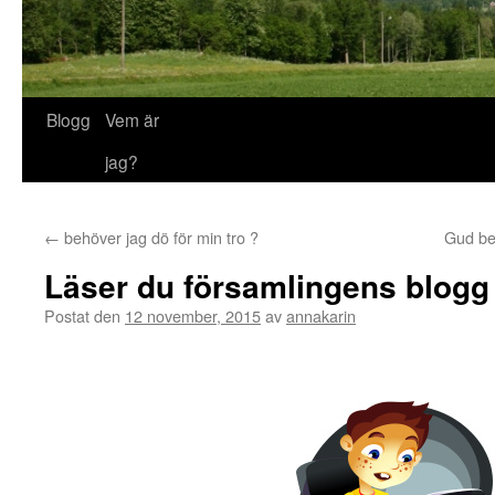
Blogg
Vem är
jag?
←
behöver jag dö för min tro ?
Gud bev
Läser du församlingens blogg
Postat den
12 november, 2015
av
annakarin