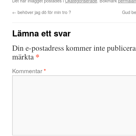
Det här inlägget postades i
Okategoriserade
. Bokmärk
permalä
←
behöver jag dö för min tro ?
Gud bev
Lämna ett svar
Din e-postadress kommer inte publicera
*
märkta
Kommentar
*