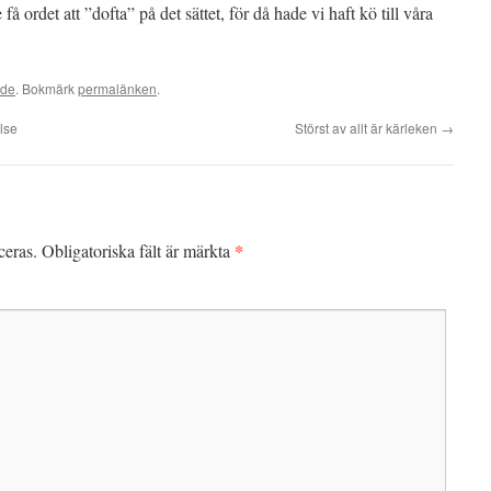
å ordet att ”dofta” på det sättet, för då hade vi haft kö till våra
ade
. Bokmärk
permalänken
.
lse
Störst av allt är kärleken
→
*
ceras.
Obligatoriska fält är märkta