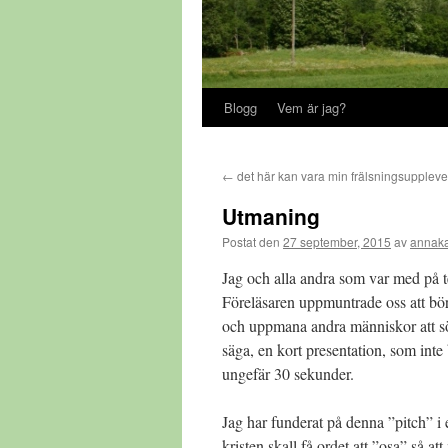
Blogg
Vem är jag?
←
det här kan vara min frälsningsuppleve
Utmaning
Postat den
27 september, 2015
av
annaka
Jag och alla andra som var med på 
Föreläsaren uppmuntrade oss att börj
och uppmana andra människor att söka
säga, en kort presentation, som inte 
ungefär 30 sekunder.
Jag har funderat på denna ”pitch” i
kristen skall få ordet att ”osa” så at