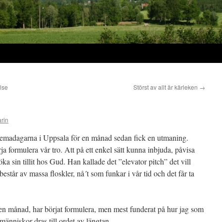
lse
Störst av allt är kärleken
→
rin
temadagarna i Uppsala för en månad sedan fick en utmaning.
a formulera vår tro. Att på ett enkel sätt kunna inbjuda, påvisa
 sin tillit hos Gud. Han kallade det ”elevator pitch” det vill
består av massa floskler, nå´t som funkar i vår tid och det får ta
 en månad, har börjat formulera, men mest funderat på hur jag som
t människor dras till ordet av längtan.