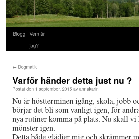
Blogg
Vem är
jag?
←
Dogmatik
Varför händer detta just nu ?
Postat den
1 september, 2015
av
annakarin
Nu är höstterminen igång, skola, jobb oc
börjar det bli som vanligt igen, för and
nya rutiner komma på plats. Nu skall vi l
mönster igen.
Detta både glädjer mig och skrämmer mi