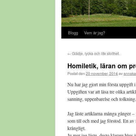
Blogg
Vem är jag?
←
Glädje, lycka och lite stolthet.
Homiletik, läran om p
Postat den
20 november, 2014
av
annaka
Nu har jag gjort min första uppgift 
Uppgiften var att läsa tre olika arti
sanning, uppenbarelse och tolkning
Jag läste artiklarna många gånger – 
som till och med jag förstod. En av 
krångligt.
Ju mer jag läste, desto klarare blev i