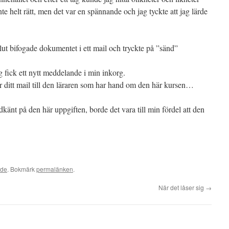
nte helt rätt, men det var en spännande och jag tyckte att jag lärde
slut bifogade dokumentet i ett mail och tryckte på ”sänd”
g fick ett nytt meddelande i min inkorg.
 ditt mail till den läraren som har hand om den här kursen…
känt på den här uppgiften, borde det vara till min fördel att den
ade
. Bokmärk
permalänken
.
När det låser sig
→