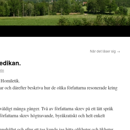
När det låser sig
→
redikan.
rin
i Homiletik.
klar och därefter beskriva hur de olika författarna resonerade kring
.
väldigt många gånger. Två av författarna skrev på ett lätt språk
författarna skrev högtravande, byråkratiskt och helt enkelt
nnehållet och efter ett tag kunde jag hitta olikheter och likheter